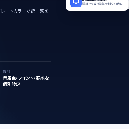
詳細・作成・編集を別々の色に
xxxx.cybozu.com/k/000/
ポレートカラーで統一感を
機能
背景色・フォント・罫線を
個別設定