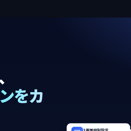
、
インをカ
3画面個別設定